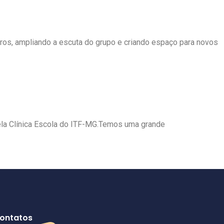
os, ampliando a escuta do grupo e criando espaço para novos
pela Clínica Escola do ITF-MG.Temos uma grande
ontatos