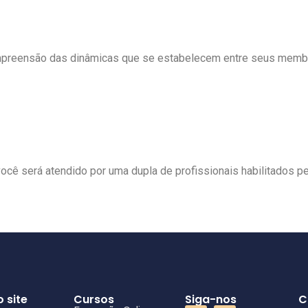
ompreensão das dinâmicas que se estabelecem entre seus membr
ocê será atendido por uma dupla de profissionais habilitados 
 site
Cursos
Siga-nos
C